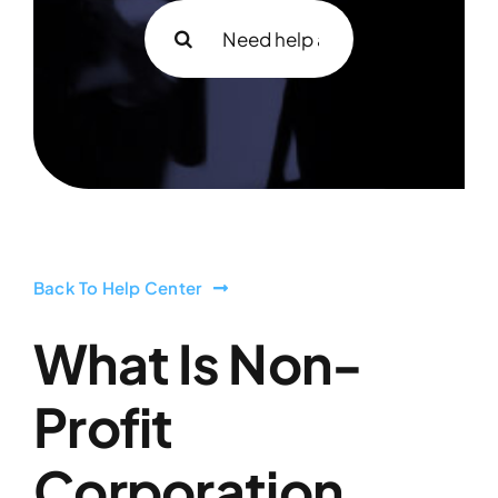
Search
for:
Back To Help Center
What Is Non-
Profit
Corporation